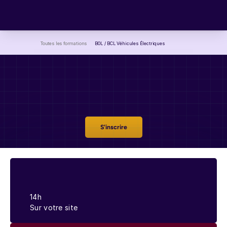
Toutes les formations
B0L / BCL Véhicules Électriques
B0L
/
BCL
Véhicules
Électriques
S'inscrire
14h
Sur votre site