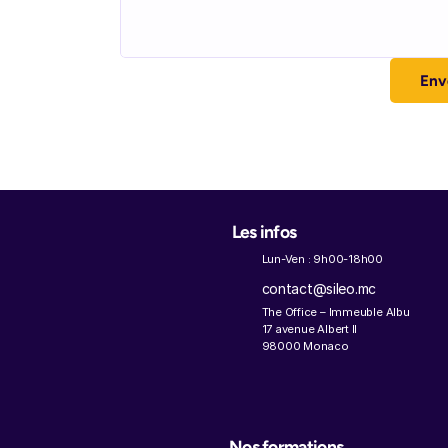
Env
Les infos
Lun-Ven : 9h00-18h00
contact@sileo.mc
The Office – Immeuble Albu
17 avenue Albert II
98000 Monaco
Nos formations